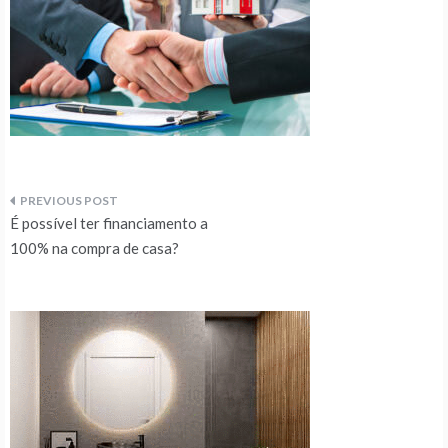
Navegação
É possível ter financiamento a
de
100% na compra de casa?
artigos