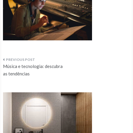
Navegação
Música e tecnologia: descubra
de
as tendências
artigos