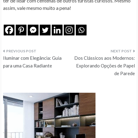
ter de lidar com centenas de outros turistas curiosos. Mesmo
assim, vale mesmo muito a pena!
Navegação
Iluminar com Elegância: Guia
Dos Clássicos aos Modernos:
de
para uma Casa Radiante
Explorando Opções de Papel
de Parede
artigos