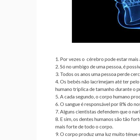
Por vezes
o cérebro pode estar mais
Só no umbigo de uma pessoa,
é possí
Todos os anos
uma pessoa perde cerca
Os bebés não lacrimejam
até ter pelo
humano triplica de tamanho durante o p
A cada segundo,
o corpo humano produ
O sangue é responsável por 8% do no
Alguns cientistas defendem que o nar
E sim,
os dentes humanos são tão fort
mais forte de todo o corpo.
O corpo produz uma luz muito ténue e