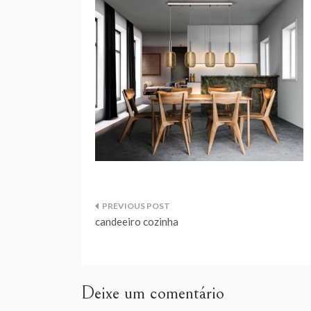
Navegação
candeeiro cozinha
de
artigos
Deixe um comentário