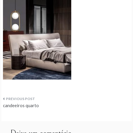
Navegação
candeeiros quarto
de
artigos