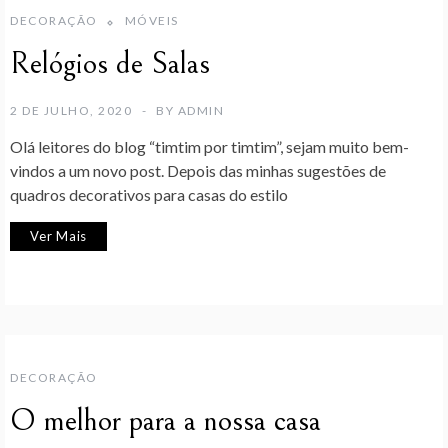
DECORAÇÃO
MÓVEIS
Relógios de Salas
2 DE JULHO, 2020
BY
ADMIN
Olá leitores do blog “timtim por timtim”, sejam muito bem-
vindos a um novo post. Depois das minhas sugestões de
quadros decorativos para casas do estilo
Ver Mais
DECORAÇÃO
O melhor para a nossa casa