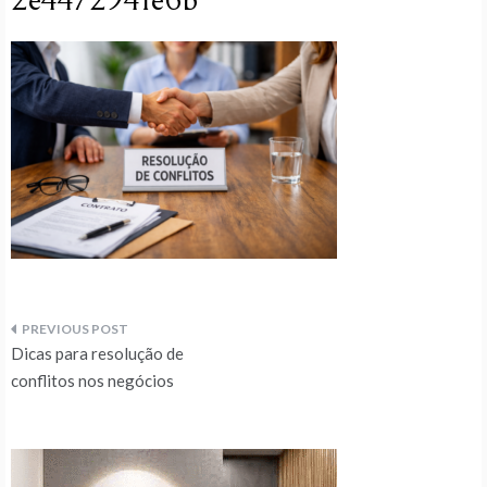
2e4472941e6b
Navegação
Dicas para resolução de
de
conflitos nos negócios
artigos