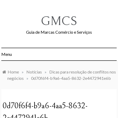
Skip
to
content
GMCS
Guia de Marcas Comércio e Serviços
Menu
Home
»
Notícias
»
Dicas para resolução de conflitos nos
negócios
»
0d70f6f4-b9a6-4aa5-8632-2e4472941e6b
0d70f6f4-b9a6-4aa5-8632-