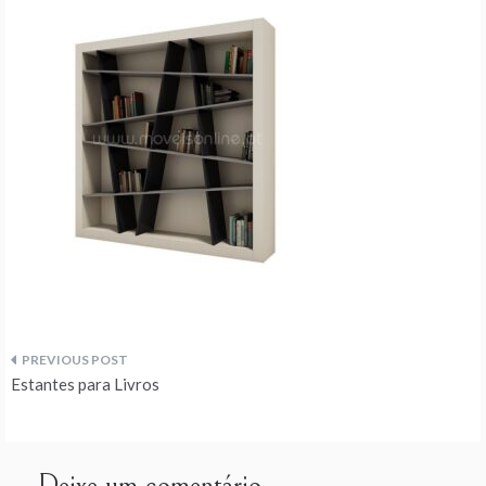
Navegação
Estantes para Livros
de
artigos
Deixe um comentário