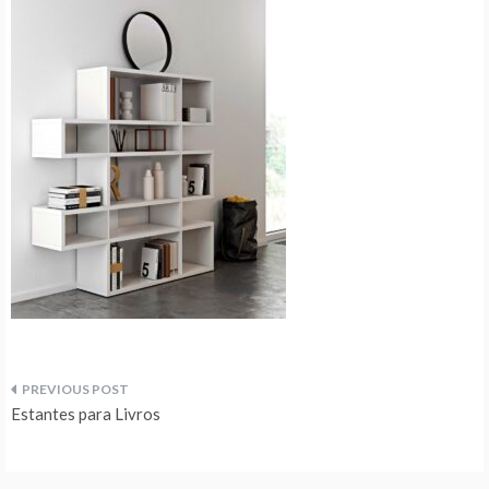
Navegação
Estantes para Livros
de