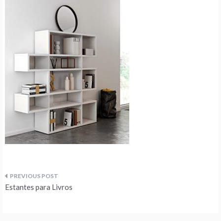
Navegação
Estantes para Livros
de