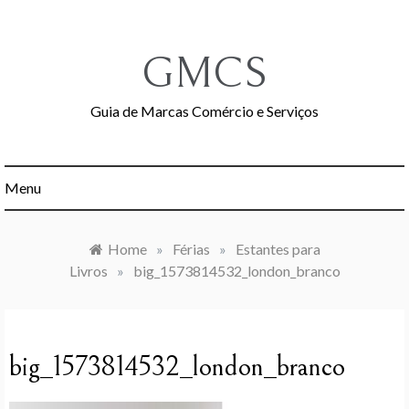
Skip
to
content
GMCS
Guia de Marcas Comércio e Serviços
Menu
Home
»
Férias
»
Estantes para
Livros
»
big_1573814532_london_branco
big_1573814532_london_branco