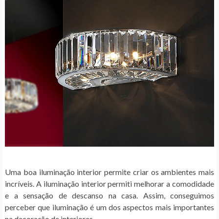
Uma boa
iluminação interior
permite criar os ambientes mais
incríveis. A
iluminação interior
permiti melhorar a comodidade
e a sensação de descanso na casa. Assim, conseguimos
perceber que iluminação é um dos aspectos mais importantes
na
decoração de interiores
.