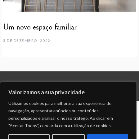
Um novo espaço familiar
3 DE DEZEMBRO, 2022
© ALL RIGHTS RESERVED 2023 THEME: PROMOS BY
TEMPLATE SELL
.
Valorizamos a sua privacidade
Utilizamos cookies para melhorar a sua experiência de
navegação, apresentar anúncios ou conteúdos
personalizados e analisar o nosso tráfego. Ao clicar em
"Aceitar Todos", concorda com a utilização de cookies.