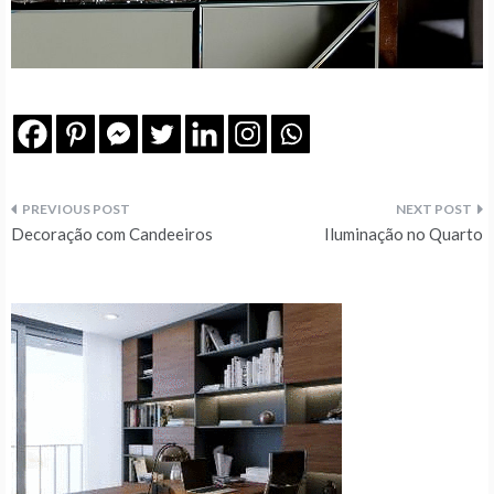
Navegação
Decoração com Candeeiros
Iluminação no Quarto
de
artigos