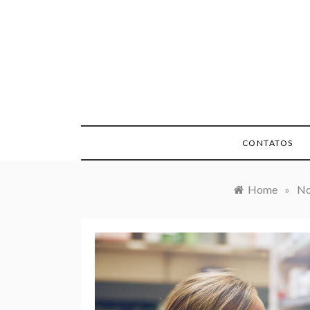
Skip
to
content
CONTATOS
Home
»
No