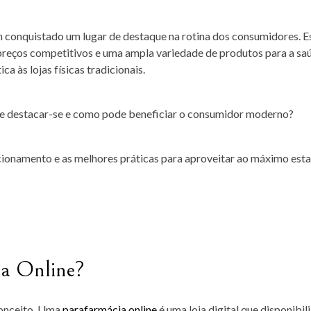
m conquistado um lugar de destaque na rotina dos consumidores. E
 preços competitivos e uma ampla variedade de produtos para a sa
a às lojas físicas tradicionais.
ne destacar-se e como pode beneficiar o consumidor moderno?
cionamento e as melhores práticas para aproveitar ao máximo esta
ia Online?
conceito. Uma
parafarmácia online
é uma loja digital que disponibil