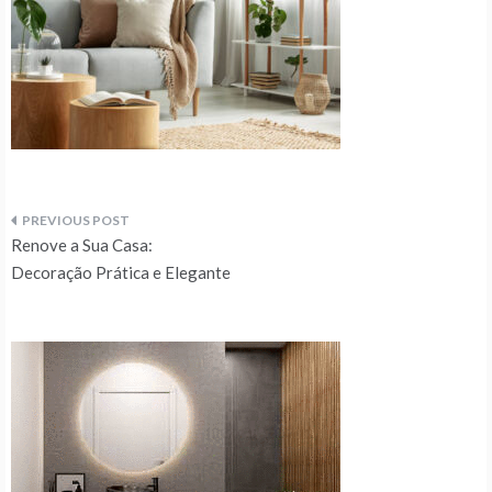
Navegação
Renove a Sua Casa:
de
Decoração Prática e Elegante
artigos