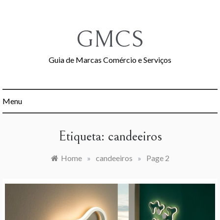
Skip
to
content
GMCS
Guia de Marcas Comércio e Serviços
Menu
Etiqueta:
candeeiros
Home
»
candeeiros
»
Page 2