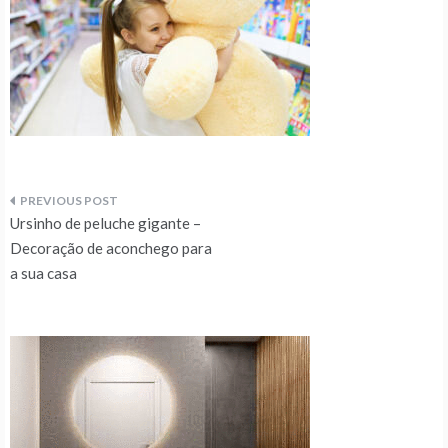
Navegação
Ursinho de peluche gigante –
de
Decoração de aconchego para
a sua casa
artigos