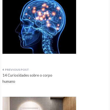
Navegação
14 Curiosidades sobre o corpo
de
humano
artigos