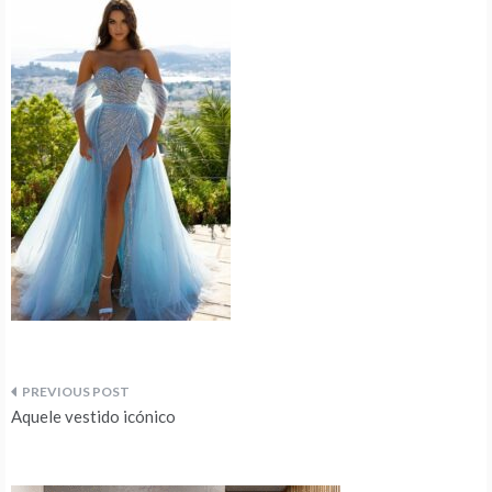
Navegação
Aquele vestido icónico
de