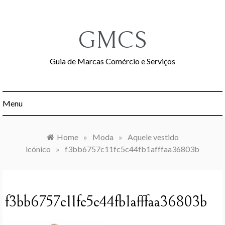
Skip
to
content
GMCS
Guia de Marcas Comércio e Serviços
Menu
Home
»
Moda
»
Aquele vestido
icónico
»
f3bb6757c11fc5c44fb1afffaa36803b
f3bb6757c11fc5c44fb1afffaa36803b