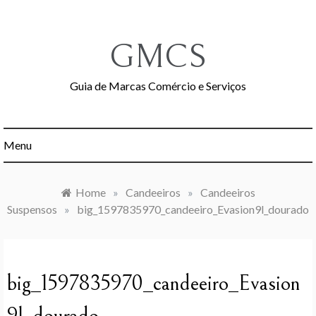
Skip
to
content
GMCS
Guia de Marcas Comércio e Serviços
Menu
Home
»
Candeeiros
»
Candeeiros
Suspensos
»
big_1597835970_candeeiro_Evasion9l_dourado
big_1597835970_candeeiro_Evasion