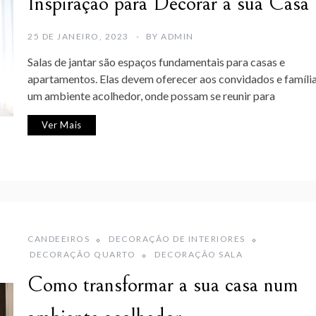
Inspiração para Decorar a sua Casa
25 DE JANEIRO, 2023
BY
ADMIN
Salas de jantar são espaços fundamentais para casas e
apartamentos. Elas devem oferecer aos convidados e famíli
um ambiente acolhedor, onde possam se reunir para
Ver Mais
CANDEEIROS
DECORAÇÃO DE INTERIORES
DECORAÇÃO QUARTO
DECORAÇÃO SALA
Como transformar a sua casa num