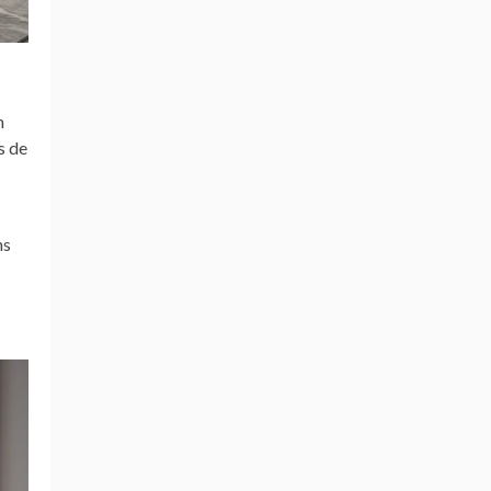
m
s de
ns