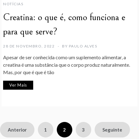
NOTÍCIAS
Creatina: o que é, como funciona e
para que serve?
28 DE NOVEMBRO, 2022
BY
PAULO ALVES
Apesar de ser conhecida como um suplemento alimentar, a
creatina é uma substância que o corpo produz naturalmente.
Mas, por que é que é tão
Ver Mais
Paginação
Anterior
1
2
3
Seguinte