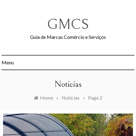
Skip
to
content
GMCS
Guia de Marcas Comércio e Serviços
Menu
Notícias
Home
»
Notícias
»
Page 2