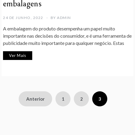
embalagens
24 DE JUNHO, 2022
BY
ADMIN
A embalagem do produto desempenha um papel muito
importante nas decisões do consumidor, e é uma ferramenta de
publicidade muito importante para qualquer negócio. Estas
Ver Mais
Paginação
Anterior
1
2
3
dos
conteúdos