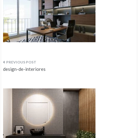
Navegação
design-de-interiores
de
artigos