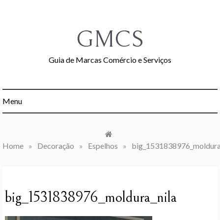
Skip
to
content
GMCS
Guia de Marcas Comércio e Serviços
Menu
Home
»
Decoração
»
Espelhos
»
big_1531838976_moldura
big_1531838976_moldura_nila