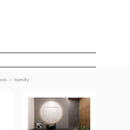
ores
»
homify