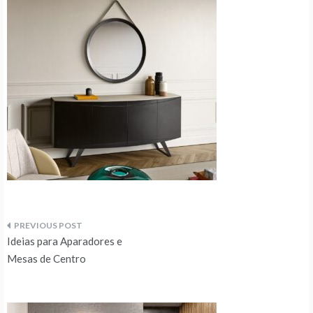
Navegação
Ideias para Aparadores e
de
Mesas de Centro
artigos