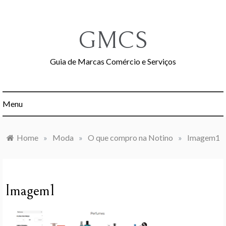
Skip
to
content
GMCS
Guia de Marcas Comércio e Serviços
Menu
Home
»
Moda
»
O que compro na Notino
»
Imagem1
Imagem1