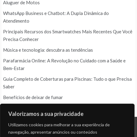
Aluguer de Motos
WhatsApp Business e Chatbot: A Dupla Dinâmica do
Atendimento
Principais Recursos dos Smartwatches Mais Recentes Que Você
Precisa Conhecer
Música e tecnologia: descubra as tendências
Parafarmácia Online: A Revolução no Cuidado com a Saúde e
Bem-Estar
Guia Completo de Coberturas para Piscinas: Tudo o que Precisa
Saber
Benefícios de deixar de fumar
Valorizamos a sua privacidade
Utilizamos cookies para melhorar a sua experiência de
navegação, apresentar anúncios ou conteúdos
© ALL RIGHTS RESERVED 2023 THEME: PROMOS BY
TEMPLATE SELL
.