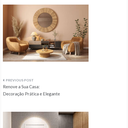
Navegação
Renove a Sua Casa:
de
Decoração Prática e Elegante
artigos