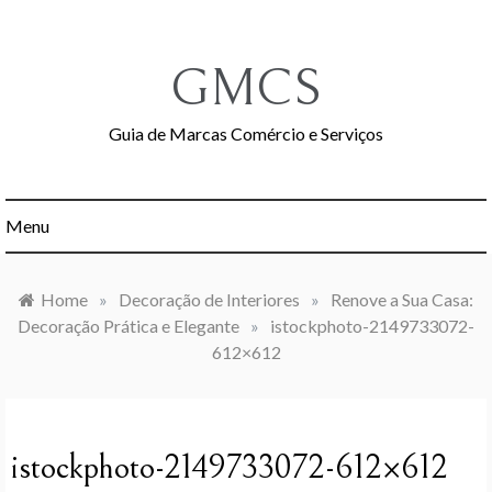
Skip
to
content
GMCS
Guia de Marcas Comércio e Serviços
Menu
Home
»
Decoração de Interiores
»
Renove a Sua Casa:
Decoração Prática e Elegante
»
istockphoto-2149733072-
612×612
istockphoto-2149733072-612×612