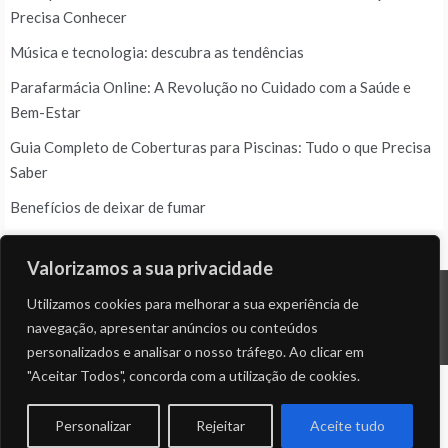
Precisa Conhecer
Música e tecnologia: descubra as tendências
Parafarmácia Online: A Revolução no Cuidado com a Saúde e
Bem-Estar
Guia Completo de Coberturas para Piscinas: Tudo o que Precisa
Saber
Benefícios de deixar de fumar
Valorizamos a sua privacidade
Utilizamos cookies para melhorar a sua experiência de
© ALL RIGHTS RESERVED 2023 THEME: PROMOS BY
TEMPLATE SELL
.
navegação, apresentar anúncios ou conteúdos
personalizados e analisar o nosso tráfego. Ao clicar em
"Aceitar Todos", concorda com a utilização de cookies.
Personalizar
Rejeitar
Aceite tudo