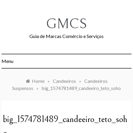
Skip
to
content
GMCS
Guia de Marcas Comércio e Serviços
Menu
Home
»
Candeeiros
»
Candeeiros
Suspensos
»
big_1574781489_candeeiro_teto_soho
big_1574781489_candeeiro_teto_soh