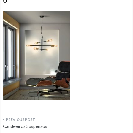
o
Navegação
Candeeiros Suspensos