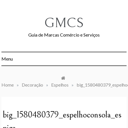
Skip
to
content
GMCS
Guia de Marcas Comércio e Serviços
Menu
Home
»
Decoração
»
Espelhos
»
big_1580480379_espelho
big_1580480379_espelhoconsola_es