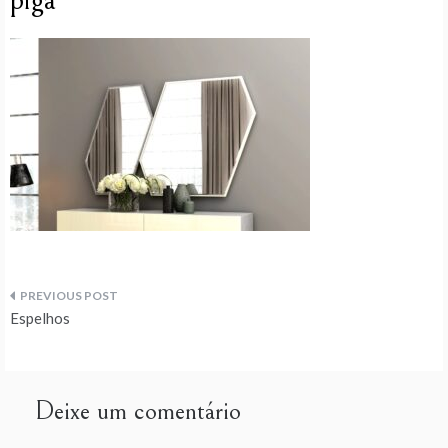
piga
Navegação
Espelhos
de
artigos
Deixe um comentário